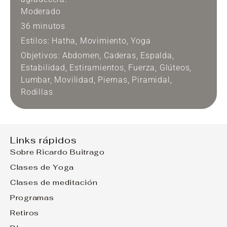
Moderado
36 minutos
Estilos:
Hatha
,
Movimiento
,
Yoga
Objetivos:
Abdomen
,
Caderas
,
Espalda
,
Estabilidad
,
Estiramientos
,
Fuerza
,
Glúteos
,
Lumbar
,
Movilidad
,
Piernas
,
Piramidal
,
Rodillas
ROTACIÓN INTERNA Y EXTERNA DE
CADERA
Practicamos movimientos de rotación interna
y externa para la cadera. Imprescindibles para
la práctica correcta y sin dolor en muchas de
las posturas de yoga,
Principiante