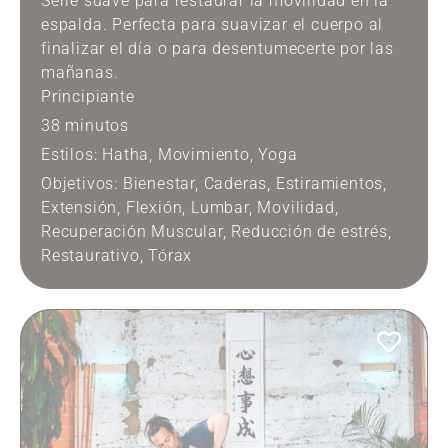
Serie suave para restaurar la movilidad en la
espalda. Perfecta para suavizar el cuerpo al
finalizar el día o para desentumecerte por las
mañanas.
Principiante
38 minutos
Estilos:
Hatha
,
Movimiento
,
Yoga
Objetivos:
Bienestar
,
Caderas
,
Estiramientos
,
Extensión
,
Flexión
,
Lumbar
,
Movilidad
,
Recuperación Muscular
,
Reducción de estrés
,
Restaurativo
,
Tórax