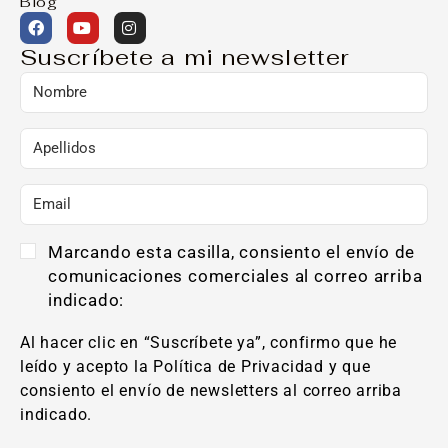
34 minutos
Estilos:
Hatha
,
Movimiento
,
Yoga
Objetivos:
Caderas
,
Espalda
,
Estiramientos
,
Flexibilidad
,
Glúteos
,
Lumbar
,
Movilidad
,
Piernas
,
Piramidal
CONECTA CON TU CUERPO
Si estás muy mental o atravesando cambios
en tu vida, conecta con el cuerpo a través de
la respiración y el movimiento. Serie fabulosa
para reconectar y sentirse bien de nuevo.
Intermedio
33 minutos
Estilos:
Movimiento
,
Yoga
Objetivos:
Abdomen
,
Brazos
,
Caderas
,