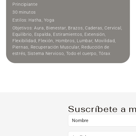
Principiante
30 minutos
Estilos:
Hatha
,
Yoga
Objetivos:
Aura
,
Bienestar
,
Brazos
,
Caderas
,
Cervical
,
Equilibrio
,
Espalda
,
Estiramientos
,
Extensión
,
Flexibilidad
,
Flexión
,
Hombros
,
Lumbar
,
Movilidad
,
Piernas
,
Recuperación Muscular
,
Reducción de
estrés
,
Sistema Nervioso
,
Todo el cuerpo
,
Tórax
MOVIMIENTO FUNDACIONAL Y
COMPENSACIONES
En esta serie seguimos liberando la zona
lumbo-sacra y la movilidad para reducir y
equilibrar las compensaciones que realiza el
cuerpo después de una lesión.
Principiante