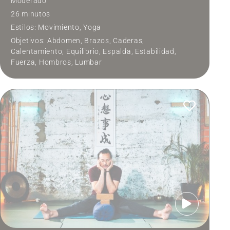
Moderado
26 minutos
Estilos:
Movimiento
,
Yoga
Objetivos:
Abdomen
,
Brazos
,
Caderas
,
Calentamiento
,
Equilibrio
,
Espalda
,
Estabilidad
,
Fuerza
,
Hombros
,
Lumbar