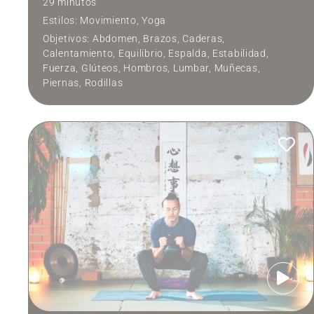
29 minutos
Estilos:
Movimiento
,
Yoga
Objetivos:
Abdomen
,
Brazos
,
Caderas
,
Calentamiento
,
Equilibrio
,
Espalda
,
Estabilidad
,
Fuerza
,
Glúteos
,
Hombros
,
Lumbar
,
Muñecas
,
Piernas
,
Rodillas