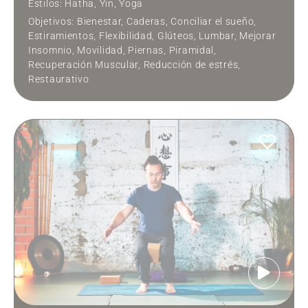
Estilos:
Hatha
,
Yin
,
Yoga
Objetivos:
Bienestar
,
Caderas
,
Conciliar el sueño
,
Estiramientos
,
Flexibilidad
,
Glúteos
,
Lumbar
,
Mejorar
Insomnio
,
Movilidad
,
Piernas
,
Piramidal
,
Recuperación Muscular
,
Reducción de estrés
,
Restaurativo