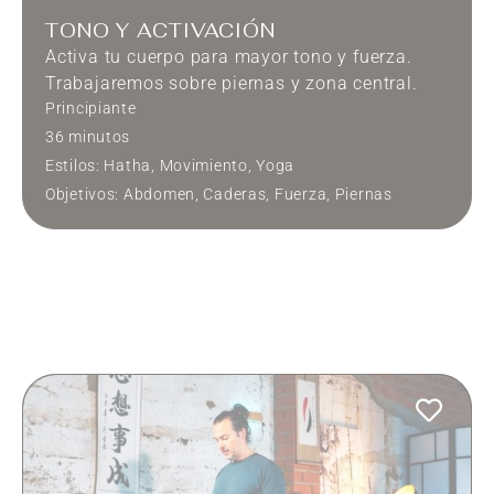
TONO Y ACTIVACIÓN
Activa tu cuerpo para mayor tono y fuerza.
Trabajaremos sobre piernas y zona central.
Principiante
36 minutos
Estilos:
Hatha
,
Movimiento
,
Yoga
Objetivos:
Abdomen
,
Caderas
,
Fuerza
,
Piernas