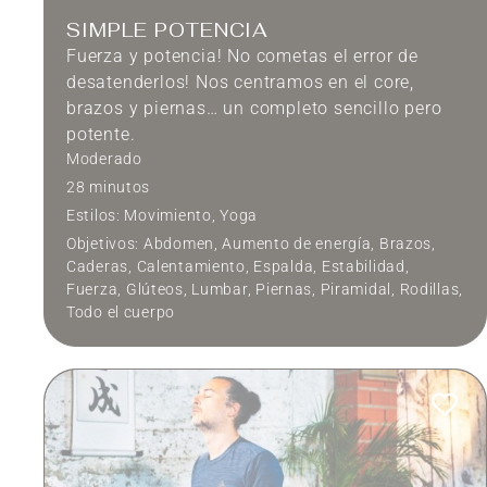
SIMPLE POTENCIA
Fuerza y potencia! No cometas el error de
desatenderlos! Nos centramos en el core,
brazos y piernas… un completo sencillo pero
potente.
Moderado
28 minutos
Estilos:
Movimiento
,
Yoga
Objetivos:
Abdomen
,
Aumento de energía
,
Brazos
,
Caderas
,
Calentamiento
,
Espalda
,
Estabilidad
,
Fuerza
,
Glúteos
,
Lumbar
,
Piernas
,
Piramidal
,
Rodillas
,
Todo el cuerpo