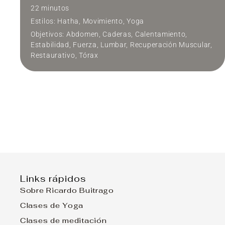
22 minutos
Estilos:
Hatha
,
Movimiento
,
Yoga
Objetivos:
Abdomen
,
Caderas
,
Calentamiento
,
Estabilidad
,
Fuerza
,
Lumbar
,
Recuperación Muscular
,
Restaurativo
,
Tórax
PSOAS, EL MÚSCULO DEL ALMA
El Psoas se ha llamado el músculo del alma
por su relación con la respiración y el sistema
nervioso. En esta serie trabajaremos
estiramientos para el Psoas-Iliaco y
activaciones de la musculatura antagonista
así como el abdomen.