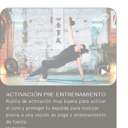
ACTIVACIÓN PRE ENTRENAMIENTO
Rutina de activación muy buena para activar
el core y proteger tu espalda para realizar
previa a una sesión de yoga o entrenamiento
de fuerza.