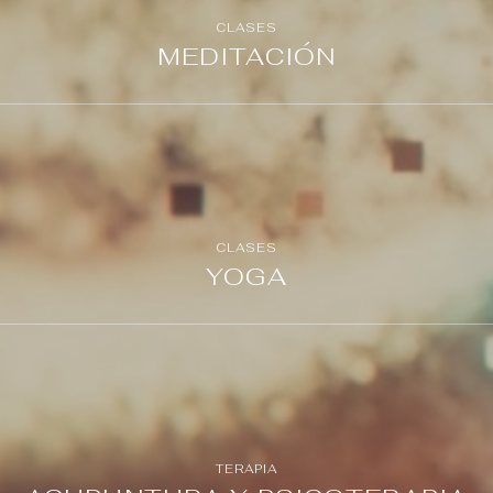
CLASES
MEDITACIÓN
Más Info
CLASES
YOGA
Más Info
TERAPIA