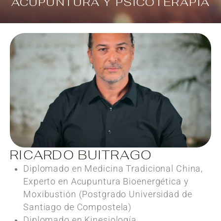
ACUPUNTURA Y PSICOTERAPIA
Ver Terapias
RICARDO BUITRAGO
Diplomado en Medicina Tradicional China,
Experto en Acupuntura Bioenergética y
Moxibustión (
Postgrado
Universidad de
Santiago de Compostela)
Diplomado en Kinesiología.