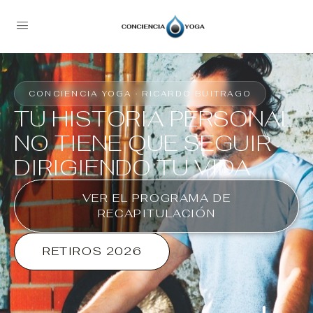
CONCIENCIA YOGA · RICARDO BUITRAGO
TU HISTORIA PERSONAL
NO TIENE QUE SEGUIR
DIRIGIENDO TU VIDA
VER EL PROGRAMA DE
RECAPITULACIÓN
RETIROS 2026