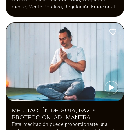
mente
,
Mente Positiva
,
Regulación Emocional
MEDITACIÓN DE GUÍA, PAZ Y
PROTECCIÓN. ADI MANTRA
Esta meditación puede proporcionarte una