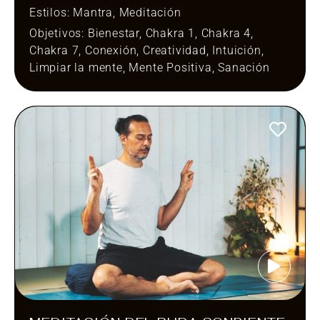
Estilos:
Mantra
,
Meditación
Objetivos:
Bienestar
,
Chakra 1
,
Chakra 4
,
Chakra 7
,
Conexión
,
Creatividad
,
Intuición
,
Limpiar la mente
,
Mente Positiva
,
Sanación