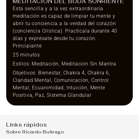
MEDITACIÓN DEL BUDA SONRIENTE
Esta sencilla y a la vez extraordinaria
meditación es capaz de limpiar tu mente y
abrir tu conciencia a la verdad del corazón
(conciencia Crística). Practícala durante 40
días y exprésate desde tu corazón.
Principiante
25 minutos
Estilos:
Meditación
,
Meditación Sin Mantra
Objetivos:
Bienestar
,
Chakra 4
,
Chakra 6
,
Claridad Mental
,
Comunicación
,
Control
Mental
,
Ecuanimidad
,
Intuición
,
Mente
Positiva
,
Paz
,
Sistema Glandular
Links rápidos
Sobre Ricardo Buitrago