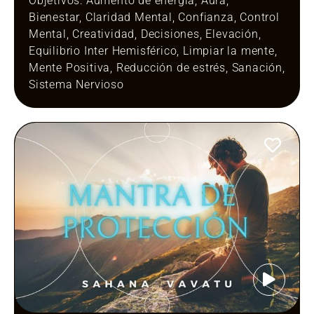
Objetivos:
Aumento de energía
,
Aura
,
Bienestar
,
Claridad Mental
,
Confianza
,
Control
Mental
,
Creatividad
,
Decisiones
,
Elevación
,
Equilibrio Inter Hemisférico
,
Limpiar la mente
,
Mente Positiva
,
Reducción de estrés
,
Sanación
,
Sistema Nervioso