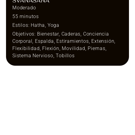
SVANASANA
Moderado
55 minutos
Estilos:
Hatha
,
Yoga
Objetivos:
Bienestar
,
Caderas
,
Conciencia
Corporal
,
Espalda
,
Estiramientos
,
Extensión
,
Flexibilidad
,
Flexión
,
Movilidad
,
Piernas
,
Sistema Nervioso
,
Tobillos