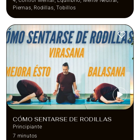
4
,
Control Mental
,
Equilibrio
,
Mente Neutral
,
Piernas
,
Rodillas
,
Tobillos
CÓMO SENTARSE DE RODILLAS
Principiante
7 minutos