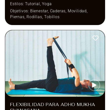
Estilos:
Tutorial
,
Yoga
Objetivos:
Bienestar
,
Caderas
,
Movilidad
,
Piernas
,
Rodillas
,
Tobillos
FLEXIBILIDAD PARA ADHO MUKHA