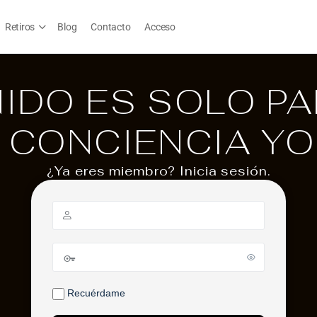
Retiros
Blog
Contacto
Acceso
IDO ES SOLO P
 CONCIENCIA Y
¿Ya eres miembro? Inicia sesión.
Recuérdame