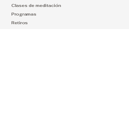
Clases de meditación
Programas
Retiros
Blog
© 2026 ConcienciaYoga
Términos y condiciones
Aviso legal 