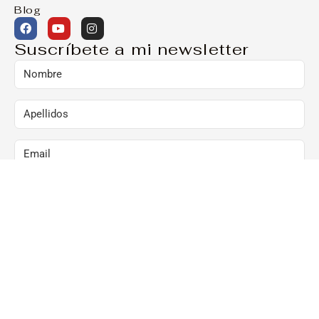
Blog
Suscríbete a mi newsletter
Marcando esta casilla, consiento el envío de
comunicaciones comerciales al correo arriba
indicado:
Al hacer clic en “Suscríbete ya”, confirmo que he
leído y acepto la Política de Privacidad y que
consiento el envío de newsletters al correo arriba
indicado.