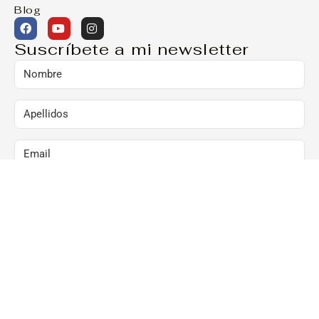
Blog
Suscríbete a mi newsletter
Marcando esta casilla, consiento el envío de
comunicaciones comerciales al correo arriba
indicado:
Al hacer clic en “Suscríbete ya”, confirmo que he
leído y acepto la Política de Privacidad y que
consiento el envío de newsletters al correo arriba
indicado.