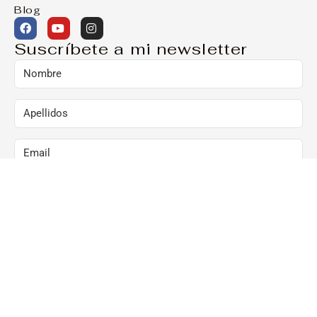
Blog
Suscríbete a mi newsletter
Marcando esta casilla, consiento el envío de
comunicaciones comerciales al correo arriba
indicado:
Al hacer clic en “Suscríbete ya”, confirmo que he
leído y acepto la Política de Privacidad y que
consiento el envío de newsletters al correo arriba
indicado.