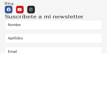
Blog
Suscríbete a mi newsletter
Marcando esta casilla, consiento el envío de
comunicaciones comerciales al correo arriba
indicado:
Al hacer clic en “Suscríbete ya”, confirmo que he
leído y acepto la Política de Privacidad y que
consiento el envío de newsletters al correo arriba
indicado.