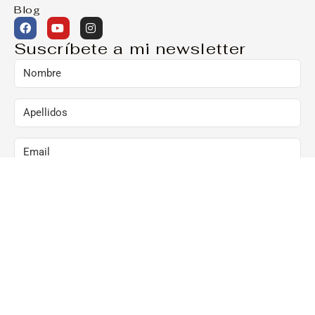
Blog
Suscríbete a mi newsletter
Marcando esta casilla, consiento el envío de
comunicaciones comerciales al correo arriba
indicado:
Al hacer clic en “Suscríbete ya”, confirmo que he
leído y acepto la Política de Privacidad y que
consiento el envío de newsletters al correo arriba
indicado.