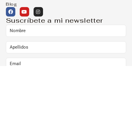
Blog
Suscríbete a mi newsletter
Marcando esta casilla, consiento el envío de
comunicaciones comerciales al correo arriba
indicado:
Al hacer clic en “Suscríbete ya”, confirmo que he
leído y acepto la Política de Privacidad y que
consiento el envío de newsletters al correo arriba
indicado.