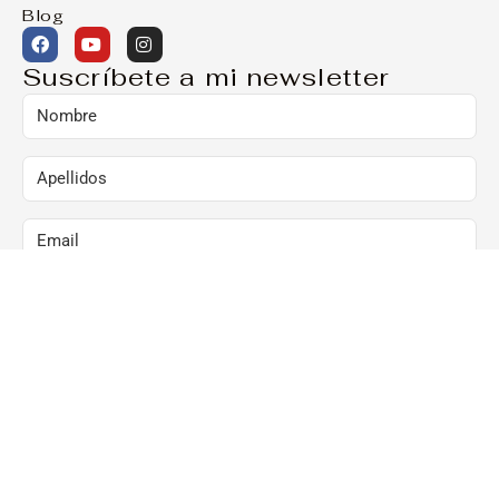
Blog
Suscríbete a mi newsletter
Marcando esta casilla, consiento el envío de
comunicaciones comerciales al correo arriba
indicado:
Al hacer clic en “Suscríbete ya”, confirmo que he
leído y acepto la Política de Privacidad y que
consiento el envío de newsletters al correo arriba
indicado.